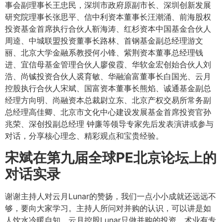
事会副理事长王忠民，深圳市政府原副市长、深圳创新发展
研究院理事长张思平、信中利资本董事长汪潮涌、前海股权
投资基金首席执行合伙人靳海涛、红杉资本中国基金合伙人
周逵、中城联盟投资董事长路林、首钢基金副总经理游文
丽、北京大学金融系教授何小锋、紫荆资本董事总经理钱
进、宜信母基金管理合伙人廖俊霞、华软金宏创始合伙人刘
浩、尚铖投资合伙人裘育敏、华融渝富董事长白国光、云月
控股执行合伙人宋斌、国富资本董事长熊焰、诚通基金副总
经理方向明、尚融资本总裁尉立东、北京产权交易所常务副
总经理高佳卿、北京市文化中心建设发展基金首席投资官孙
兆荣、深创投副总经理 钟廉等领导专家先后发表演讲或参与
对话，分享核心理念、精彩观点和宝贵经验。
宋斌在第九届全球PE北京论坛上的
对话实录
谢谢主持人对云月Lunar的赞扬，我们一点小小成就还远远不
够，要向大家学习。主持人所问对并购的认识，可以讲是如
人饮水冷暖自知。云月控股Lunar只做并购的投资，术业有专