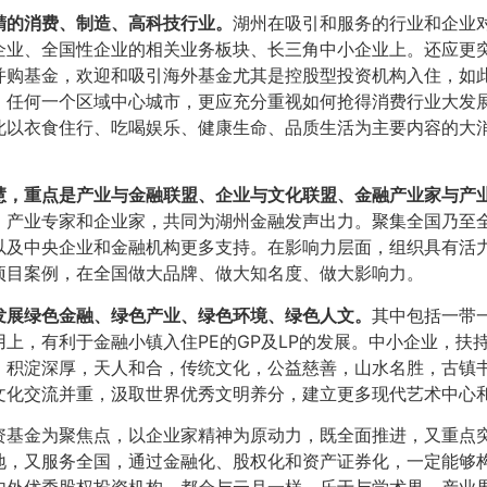
精的消费、制造、高科技行业。
湖州在吸引和服务的行业和企业
企业、全国性企业的相关业务板块、长三角中小企业上。还应更
并购基金，欢迎和吸引海外基金尤其是控股型投资机构入住，如
。任何一个区域中心城市，更应充分重视如何抢得消费行业大发
此以衣食住行、吃喝娱乐、健康生命、品质生活为主要内容的大
慧，重点是产业与金融联盟、企业与文化联盟、金融产业家与产
、产业专家和企业家，共同为湖州金融发声出力。聚集全国乃至
以及中央企业和金融机构更多支持。在影响力层面，组织具有活
项目案例，在全国做大品牌、做大知名度、做大影响力。
发展绿色金融、绿色产业、绿色环境、绿色人文。
其中包括一带
上，有利于金融小镇入住PE的GP及LP的发展。中小企业，扶
，积淀深厚，天人和合，传统文化，公益慈善，山水名胜，古镇
文化交流并重，汲取世界优秀文明养分，建立更多现代艺术中心
资基金为聚焦点，以企业家精神为原动力，既全面推进，又重点
地，又服务全国，通过金融化、股权化和资产证券化，一定能够
内外优秀股权投资机构，都会与云月一样，乐于与学术界、产业