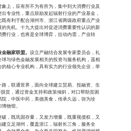
对象上，应有所不为有所为，集中到大消费行业及
突出专业性，重点鼓励发起辐射行业的产业基金，
此既有利于配合湖州市、浙江省两级政府重点产业
展的先机。十九大提出对促进消费重要性认识的新
消费行业，也将是全球博弈，拉动内需，产业转
业金融家联盟。
设立产融结合发展专家委员会，礼
全球与绿色金融发展相关的投资与服务机构，遥相
力的核心专业机构，具有实力的行业领先企业，举
一路，联通世界，面向全球建立贸易、投融资、生
持脱贫，通过资金支持和政策倾斜，对口帮助贫困
书院，中医中药，美德美食，传承久远，弥为珍
和博物馆。
突破，既巩固存量，又发力增量，既重视债权，又
构建立足湖州，覆盖浙江，辐射长三角，服务全
界、金融界合作，为之而共同努力，也祝愿湖州模