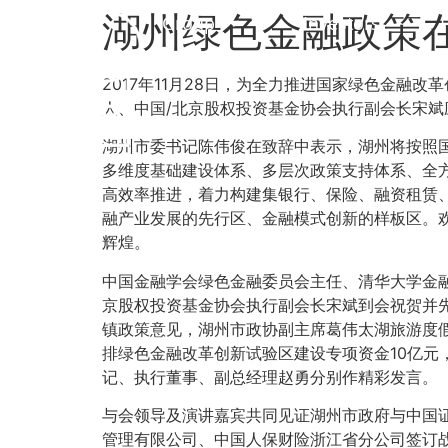
湖州绿色金融政策
Group
Investors
2017年11月28日，为全力推进国家绿色金
人、中国/北京股权投资基金协会执行副会长宋
湖州市委书记陈伟俊在致辞中表示，湖州将按照
多维度基础建设体系、多层次政策支持体系、全
高效率推进，着力构建集银行、保险、融资租赁
融产业发展的先行区、金融模式创新的样板区。
辉煌。
中国金融学会绿色金融委员会主任、清华大学金
京股权投资基金协会执行副会长宋斌到会祝贺并
镇政策意见，湖州市政协副主席葛伟太湖旅游度假
排绿色金融改革创新试验区建设专项资金10亿
记、执行董事、副总经理赵勇分别作精彩发言。
与会领导及演讲嘉宾共同见证湖州市政府与中国
管理有限公司、中国人保财险浙江省分公司签订