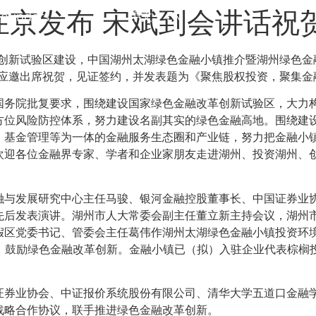
在京发布 宋斌到会讲话祝
Founders
中文
EN
融改革创新试验区建设，中国湖州太湖绿色金融小镇推介暨湖州绿色
斌应邀出席祝贺，见证签约，并发表题为《聚焦股权投资，聚集金
国务院批复要求，围绕建设国家绿色金融改革创新试验区，大力
方位风险防控体系，努力建设名副其实的绿色金融高地。围绕建
、基金管理等为一体的金融服务生态圈和产业链，努力把金融小
欢迎各位金融界专家、学者和企业家朋友走进湖州、投资湖州、
融与发展研究中心主任马骏、银河金融控股董事长、中国证券业协
先后发表演讲。湖州市人大常委会副主任董立新主持会议，湖州
区党委书记、管委会主任葛伟作湖州太湖绿色金融小镇投资环境
元，鼓励绿色金融改革创新。金融小镇已（拟）入驻企业代表棕榈
证券业协会、中证报价系统股份有限公司、清华大学五道口金融
战略合作协议，联手推进绿色金融改革创新。