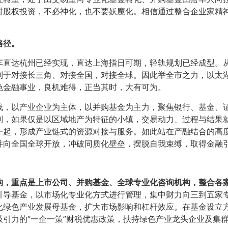
对股权投资，不必神化，也不要妖魔化。相信通过整合企业家精神
路径。
车直达杭州已经实现，直达上海指日可期，轻轨规划已经成型。
利于对接长三角、对接全国，对接全球。因此举全市之力，以太
色金融事业，良机难得，正当其时，大有可为。
线，以产业企业为主体，以并购基金为主力，聚焦银行、基金、
制，如果仅是以区域地产为特征的小镇，交易动力、过程与结果
一起，形成产业链式的资源对接与服务。如此站在产融结合的高
并向全国全球开放，冲破同质化壁垒，摆脱自我束缚，取得金融
构，重点是上市公司、并购基金、全球专业化咨询机构，整合各
引导基金，以市场化专业化方式进行管理，集中财力向三到五家
化绿色产业发展母基金，扩大市场影响和杠杆效应。在基金设立
引力的“一企一策”财税优惠政策，扶持绿色产业龙头企业及集