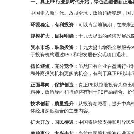
一、真正PE
行业新时代开始，绿色金融创新正逢
中国走入新时代。放眼全球，政治超级稳定，国
环境稳定，有利投资：
可以肯定地预期，在未来
规模扩大，目标明确：
十九大提出的经济发展战
资本市场，鼓励投资：
十九大提出增强金融服务
于投资机构通过IPO 和增发股份实现项目退出。
扬长避短，充分竞争：
虽然国有企业在垄断行业
和外商投资机构更多的机会，有利于真正PE以
正面导向，保护创造：
真正PE以控股投资为突
精神，政策导向和措施将有利于PE产融结合、价
技术创新，质量提升：
从投资领域看，提升中高
体经济深度融合的主要内容。
扩大开放，国民待遇：
中国将继续支持和引导民
并购事业，方兴未艾：
当前中国股权投资行业正