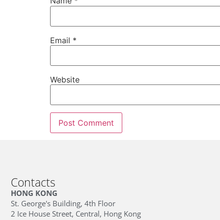
Name
*
Email
*
Website
Contacts
HONG KONG
St. George's Building, 4th Floor
2 Ice House Street, Central, Hong Kong